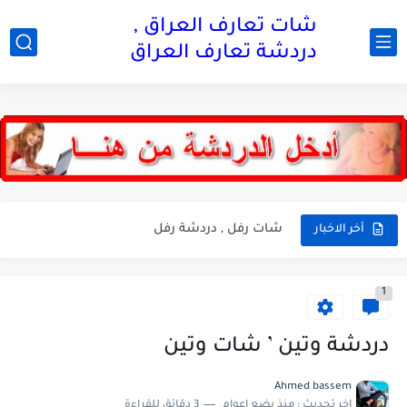
شات تعارف العراق ,
دردشة تعارف العراق
شات بنات ستايل , دردشة بنات ستايل
شات هوئ بغداد , دردشة هوى بغداد
شات رفل , دردشة رفل
أخر الاخبار
شات مروه , دردشة مروه
1
شات عبير , دردشة عبير
شات ساره , دردشة ساره
دردشة وتين ’ شات وتين
شات عنيده , دردشة عنيده
Ahmed bassem
اخر تحديث :
منذ بضع اعوام
3 دقائق للقراءة