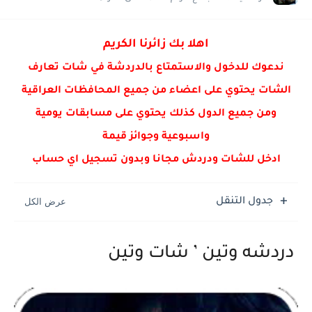
شات عفاف , دردشة عفاف
شات فائزه , دردشة فائزه
اهلا بك زائرنا الكريم
شات رفيف دردشة رفيف
ندعوك للدخول والاستمتاع بالدردشة في شات تعارف
الشات يحتوي على اعضاء من جميع المحافظات العراقية
ومن جميع الدول كذلك يحتوي على مسابقات يومية
واسبوعية وجوائز قيمة
ادخل للشات ودردش مجانا وبدون تسجيل اي حساب
جدول التنقل
دردشه وتين ’ شات وتين