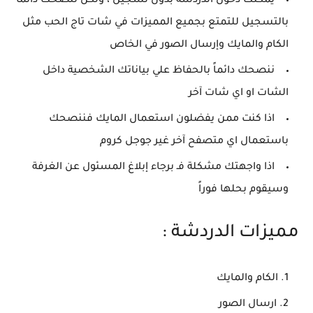
يمكنك دخول الدردشة بدون تسجيل ، ولكن ننصحك دائماً
بالتسجيل للتمتع بجميع المميزات في شات تاج الحب مثل
الكام والمايك وإرسال الصور في الخاص
ننصحك دائماً بالحفاظ علي بياناتك الشخصية داخل
الشات او اي شات آخر
اذا كنت ممن يفضلون استعمال المايك فننصحك
باستعمال اي متصفح آخر غير جوجل كروم
اذا واجهتك مشكلة فـ برجاء إبلاغ المسئول عن الغرفة
وسيقوم بحلها فوراً
مميزات الدردشة :
الكام والمايك
ارسال الصور