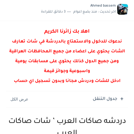
شات عفاف , دردشة عفاف
Ahmed bassem
اخر تحديث :
منذ بضع اعوام
3 دقائق للقراءة
شات فائزه , دردشة فائزه
شات رفيف دردشة رفيف
اهلا بك زائرنا الكريم
ندعوك للدخول والاستمتاع بالدردشة في شات تعارف
الشات يحتوي على اعضاء من جميع المحافظات العراقية
ومن جميع الدول كذلك يحتوي على مسابقات يومية
واسبوعية وجوائز قيمة
ادخل للشات ودردش مجانا وبدون تسجيل اي حساب
جدول التنقل
دردشه صاكات العرب ’ شات صاكات
العرب