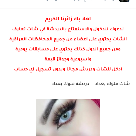
شات عفاف , دردشة عفاف
شات فائزه , دردشة فائزه
اهلا بك زائرنا الكريم
شات رفيف دردشة رفيف
ندعوك للدخول والاستمتاع بالدردشة في شات تعارف
الشات يحتوي على اعضاء من جميع المحافظات العراقية
ومن جميع الدول كذلك يحتوي على مسابقات يومية
واسبوعية وجوائز قيمة
ادخل للشات ودردش مجانا وبدون تسجيل اي حساب
شات ملوك بغداد ’ دردشة ملوك بغداد