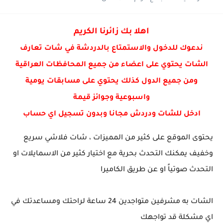
شات عفاف , دردشة عفاف
شات فائزه , دردشة فائزه
اهلا بك زائرنا الكريم
شات رفيف دردشة رفيف
ندعوك للدخول والاستمتاع بالدردشة في شات تعارف
الشات يحتوي على اعضاء من جميع المحافظات العراقية
ومن جميع الدول كذلك يحتوي على مسابقات يومية
واسبوعية وجوائز قيمة
ادخل للشات ودردش مجانا وبدون تسجيل اي حساب
يحتوى الموقع على كثير من المميزات ، شات فلاشي سريع
وخفيف يمكنك التحدث بحرية مع اختيار كثير من الاسمايلات او
التحدث صوتياً او عن طريق الكاميرا
الشات به مشرفين متواجدين 24 ساعة لراحتك ومساعدتك في
اي مشكلة قد تواجهك