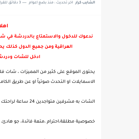
الشايب كرار
اخر تحديث :
منذ بضع اعوام
3 دقائق للقراءة
شات عفاف , دردشة عفاف
شات فائزه , دردشة فائزه
اهلا
شات رفيف دردشة رفيف
ندعوك للدخول والاستمتاع بالدردشة في ش
العراقية ومن جميع الدول كذلك يح
ادخل للشات ودردش
يحتوى الموقع على كثير من المميزات ، شات فل
الاسمايلات او التحدث صوتياً او عن طريق الكامي
الشات به مشرفين متواجدين 24 ساعة لراحتك ومساعدتك في اي مشكلة قد تواجهك
خصوصية مطلقة،احترام ،متعة فائدة، جو هادئ، ه