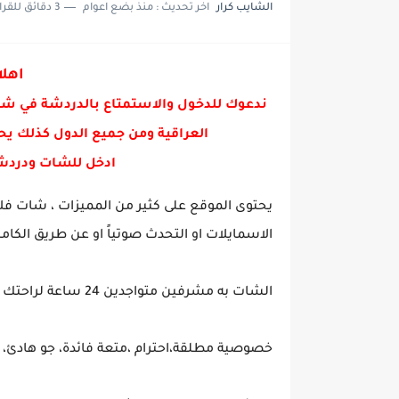
الشايب كرار
اخر تحديث :
منذ بضع اعوام
3 دقائق للقراءة
شات عفاف , دردشة عفاف
شات فائزه , دردشة فائزه
اهلا
شات رفيف دردشة رفيف
ندعوك للدخول والاستمتاع بالدردشة في ش
العراقية ومن جميع الدول كذلك يح
ادخل للشات ودردش
يحتوى الموقع على كثير من المميزات ، شات فل
الاسمايلات او التحدث صوتياً او عن طريق الكامي
الشات به مشرفين متواجدين 24 ساعة لراحتك ومساعدتك في اي مشكلة قد تواجهك
خصوصية مطلقة،احترام ،متعة فائدة، جو هادئ، ه